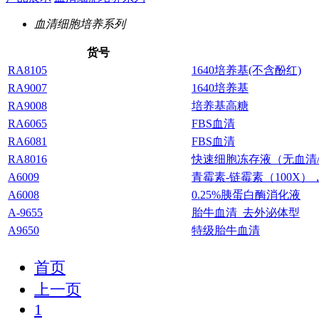
血清细胞培养系列
货号
RA8105
1640培养基(不含酚红)
RA9007
1640培养基
RA9008
培养基高糖
RA6065
FBS血清
RA6081
FBS血清
RA8016
快速细胞冻存液（无血清
A6009
青霉素-链霉素（100X）
A6008
0.25%胰蛋白酶消化液
A-9655
胎牛血清 去外泌体型
A9650
特级胎牛血清
首页
上一页
1