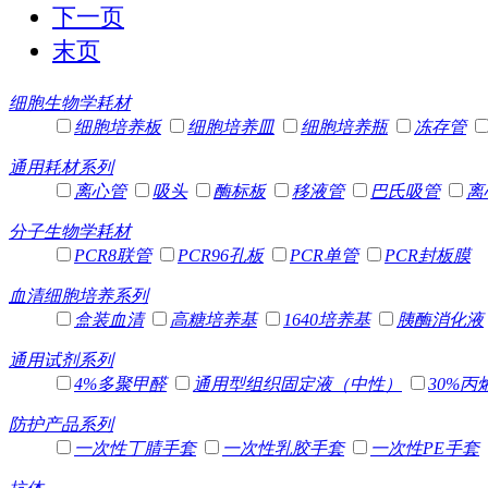
下一页
末页
细胞生物学耗材
细胞培养板
细胞培养皿
细胞培养瓶
冻存管
通用耗材系列
离心管
吸头
酶标板
移液管
巴氏吸管
离
分子生物学耗材
PCR8联管
PCR96孔板
PCR单管
PCR封板膜
血清细胞培养系列
盒装血清
高糖培养基
1640培养基
胰酶消化液
通用试剂系列
4%多聚甲醛
通用型组织固定液（中性）
30%丙
防护产品系列
一次性丁腈手套
一次性乳胶手套
一次性PE手套