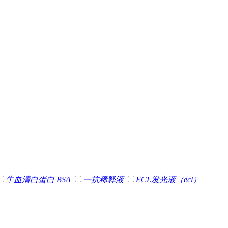
牛血清白蛋白 BSA
一抗稀释液
ECL发光液（ecl）