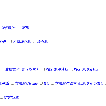
细胞爬片
摇瓶
心瓶
金属冻存板
深孔板
青霉素/链霉（双抗）
PBS 缓冲液1x
PBS 缓冲液10x
烯酰胺
甘氨酸Glycine
Tris
甘氨酸蛋白电泳缓冲液-5xTris
防护口罩