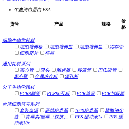
牛血清白蛋白 BSA
价
货号
产品
规格
格
细胞生物学耗材
细胞培养板
细胞培养皿
细胞培养瓶
冻存管
细胞爬片
摇瓶
通用耗材系列
离心管
吸头
酶标板
移液管
巴氏吸管
离心瓶
金属冻存板
深孔板
分子生物学耗材
PCR8联管
PCR96孔板
PCR单管
PCR封板膜
血清细胞培养系列
盒装血清
高糖培养基
1640培养基
胰酶消化
液
青霉素/链霉（双抗）
PBS 缓冲液1x
PBS 缓
冲液10x