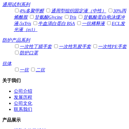
通用试剂系列
4%多聚甲醛
通用型组织固定液（中性）
30%丙
烯酰胺
甘氨酸Glycine
Tris
甘氨酸蛋白电泳缓冲
液-5xTris
牛血清白蛋白 BSA
一抗稀释液
ECL发
光液（ecl）
防护产品系列
一次性丁腈手套
一次性乳胶手套
一次性PE手套
防护口罩
抗体
一抗
二抗
关于我们
公司介绍
发展历程
公司文化
联系我们
产品展示