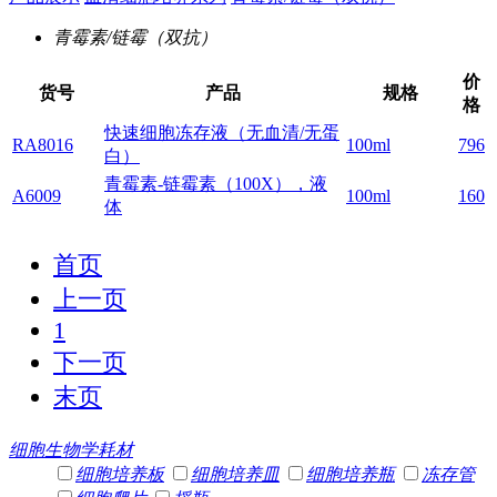
青霉素/链霉（双抗）
价
货号
产品
规格
格
快速细胞冻存液（无血清/无蛋
RA8016
100ml
796
白）
青霉素-链霉素（100X），液
A6009
100ml
160
体
首页
上一页
1
下一页
末页
细胞生物学耗材
细胞培养板
细胞培养皿
细胞培养瓶
冻存管