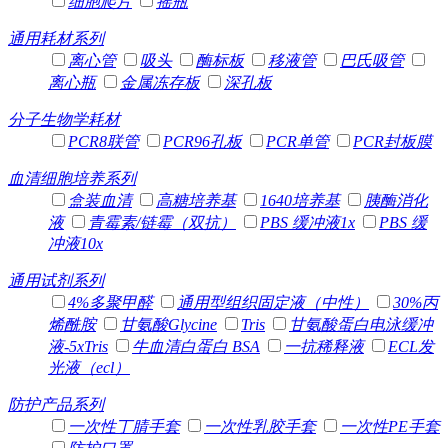
细胞爬片
摇瓶
通用耗材系列
离心管
吸头
酶标板
移液管
巴氏吸管
离心瓶
金属冻存板
深孔板
分子生物学耗材
PCR8联管
PCR96孔板
PCR单管
PCR封板膜
血清细胞培养系列
盒装血清
高糖培养基
1640培养基
胰酶消化
液
青霉素/链霉（双抗）
PBS 缓冲液1x
PBS 缓
冲液10x
通用试剂系列
4%多聚甲醛
通用型组织固定液（中性）
30%丙
烯酰胺
甘氨酸Glycine
Tris
甘氨酸蛋白电泳缓冲
液-5xTris
牛血清白蛋白 BSA
一抗稀释液
ECL发
光液（ecl）
防护产品系列
一次性丁腈手套
一次性乳胶手套
一次性PE手套