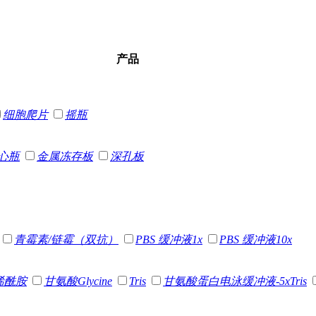
产品
细胞爬片
摇瓶
心瓶
金属冻存板
深孔板
青霉素/链霉（双抗）
PBS 缓冲液1x
PBS 缓冲液10x
烯酰胺
甘氨酸Glycine
Tris
甘氨酸蛋白电泳缓冲液-5xTris