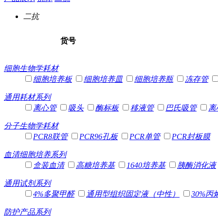
二抗
货号
细胞生物学耗材
细胞培养板
细胞培养皿
细胞培养瓶
冻存管
通用耗材系列
离心管
吸头
酶标板
移液管
巴氏吸管
离
分子生物学耗材
PCR8联管
PCR96孔板
PCR单管
PCR封板膜
血清细胞培养系列
盒装血清
高糖培养基
1640培养基
胰酶消化液
通用试剂系列
4%多聚甲醛
通用型组织固定液（中性）
30%丙
防护产品系列