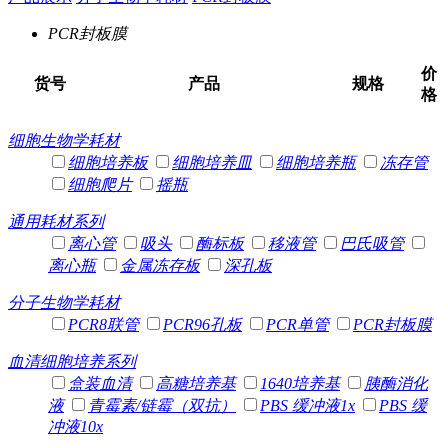
PCR封板膜
价
货号
产品
规格
格
细胞生物学耗材
细胞培养板
细胞培养皿
细胞培养瓶
冻存管
细胞爬片
摇瓶
通用耗材系列
离心管
吸头
酶标板
移液管
巴氏吸管
离心瓶
金属冻存板
深孔板
分子生物学耗材
PCR8联管
PCR96孔板
PCR单管
PCR封板膜
血清细胞培养系列
盒装血清
高糖培养基
1640培养基
胰酶消化
液
青霉素/链霉（双抗）
PBS 缓冲液1x
PBS 缓
冲液10x