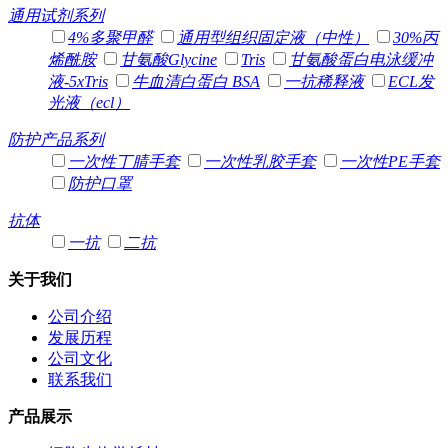
通用试剂系列
4%多聚甲醛
通用型组织固定液（中性）
30%丙
烯酰胺
甘氨酸Glycine
Tris
甘氨酸蛋白电泳缓冲
液-5xTris
牛血清白蛋白 BSA
一抗稀释液
ECL发
光液（ecl）
防护产品系列
一次性丁腈手套
一次性乳胶手套
一次性PE手套
防护口罩
抗体
一抗
二抗
关于我们
公司介绍
发展历程
公司文化
联系我们
产品展示