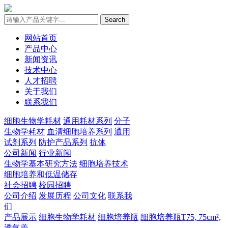
Search
网站首页
产品中心
新闻资讯
技术中心
人才招聘
关于我们
联系我们
细胞生物学耗材
通用耗材系列
分子
生物学耗材
血清细胞培养系列
通用
试剂系列
防护产品系列
抗体
公司新闻
行业新闻
生物学基本研究方法
细胞培养技术
细胞培养和低温储存
社会招聘
校园招聘
公司介绍
发展历程
公司文化
联系我
们
产品展示
细胞生物学耗材
细胞培养瓶
细胞培养瓶T75, 75cm²,
透气盖